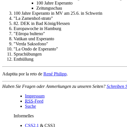
100 Jahre Esperanto
Zeitungsschau
100 Jahre Esperanto in MV am 25.6. in Schwerin
"La Zamenhof-strato"
82. DEK in Bad König/Hessen
Europawoche in Hamburg
"Eŭropa bulteno"
Vatikan und Esperanto
"Verda Saksofono"
"La Ondo de Esperanto"
Sprachübungen
Enthüllung
Adaptita por la reto de
René Philipp
.
Haben Sie Fragen oder Anmerkungen zu unseren Seiten?
Schreiben 
Impressum
RSS
-Feed
Suche
Informelles
CSS2.1
& CSS3