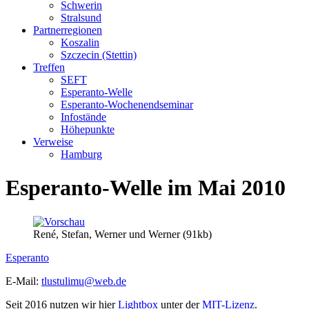
Schwerin
Stralsund
Partnerregionen
Koszalin
Szczecin (Stettin)
Treffen
SEFT
Esperanto-Welle
Esperanto-Wochenendseminar
Infostände
Höhepunkte
Verweise
Hamburg
Esperanto-Welle im Mai 2010
René, Stefan, Werner und Werner (91kb)
Esperanto
E-Mail:
tlustulimu@web.de
Seit 2016 nutzen wir hier
Lightbox
unter der
MIT-Lizenz
.