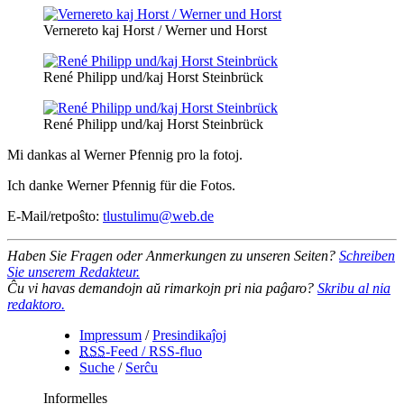
Vernereto kaj Horst / Werner und Horst
René Philipp und/kaj Horst Steinbrück
René Philipp und/kaj Horst Steinbrück
Mi dankas al Werner Pfennig pro la fotoj.
Ich danke Werner Pfennig für die Fotos.
E-Mail/retpoŝto:
tlustulimu@web.de
Haben Sie Fragen oder Anmerkungen zu unseren Seiten?
Schreiben
Sie unserem Redakteur.
Ĉu vi havas demandojn aŭ rimarkojn pri nia paĝaro?
Skribu al nia
redaktoro.
Impressum
/
Presindikaĵoj
RSS
-Feed / RSS-fluo
Suche
/
Serĉu
Informelles