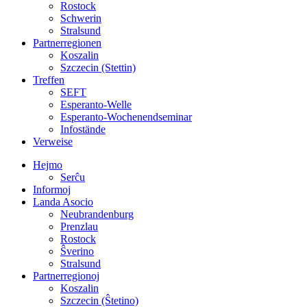
Rostock
Schwerin
Stralsund
Partnerregionen
Koszalin
Szczecin (Stettin)
Treffen
SEFT
Esperanto-Welle
Esperanto-Wochenendseminar
Infostände
Verweise
Hejmo
Serĉu
Informoj
Landa Asocio
Neubrandenburg
Prenzlau
Rostock
Ŝverino
Stralsund
Partnerregionoj
Koszalin
Szczecin (Ŝtetino)