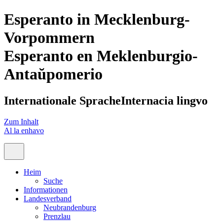
Esperanto in Mecklenburg-
Vorpommern
Esperanto en Meklenburgio-
Antaŭpomerio
Internationale Sprache
Internacia lingvo
Zum Inhalt
Al la enhavo
Heim
Suche
Informationen
Landesverband
Neubrandenburg
Prenzlau