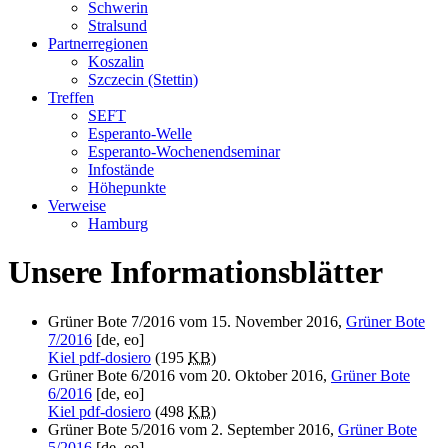
Schwerin
Stralsund
Partnerregionen
Koszalin
Szczecin (Stettin)
Treffen
SEFT
Esperanto-Welle
Esperanto-Wochenendseminar
Infostände
Höhepunkte
Verweise
Hamburg
Unsere Informationsblätter
Grüner Bote 7/2016 vom 15. November 2016,
Grüner Bote
7/2016
[de, eo]
Kiel pdf-dosiero
(195
KB
)
Grüner Bote 6/2016 vom 20. Oktober 2016,
Grüner Bote
6/2016
[de, eo]
Kiel pdf-dosiero
(498
KB
)
Grüner Bote 5/2016 vom 2. September 2016,
Grüner Bote
5/2016
[de, eo]